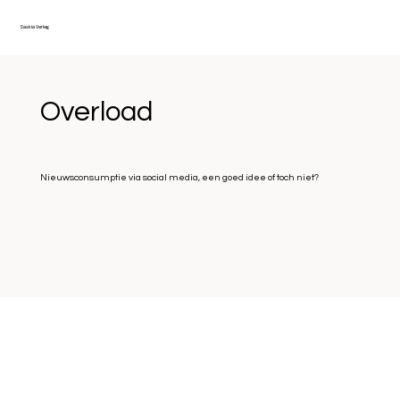
Saskia Verleg
Overload
Nieuwsconsumptie via social media, een goed idee of toch niet?