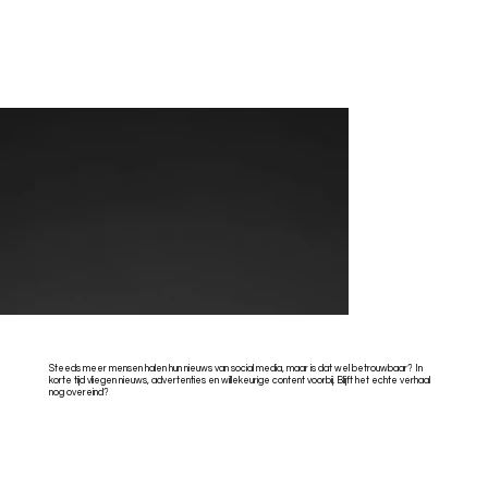
Steeds meer mensen halen hun nieuws van social media, maar is dat wel betrouwbaar? In
korte tijd vliegen nieuws, advertenties en willekeurige content voorbij. Blijft het echte verhaal
nog overeind?