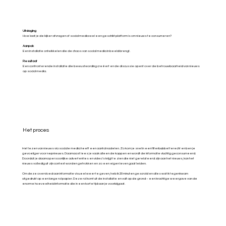
Uitdaging
Hoe laat je de kijker afvragen of social media wel een geschikt platform is om nieuws te consumeren?
Aanpak
Een installatie ontwikkelen die de chaos van social media in beeld brengt.
Resultaat
Een confronterende installatie die bewustwording creëert en de discussie opent over de betrouwbaarheid van nieuws
op social media.
Het proces
Het lezen van nieuws via sociale media heeft een aantal nadelen. Zo kom je snel in een filterbubbel terecht en ben je
gevoeliger voor nepnieuws. Daarnaast lees je vaak alleen de koppen en wordt de informatie vluchtig geconsumeerd.
Doordat je daarna persoonlijke advertenties en video’s krijgt te zien die niet gerelateerd zijn aan het nieuws, kan het
nieuws volledig uit zijn context worden getrokken en zo een eigen leven gaat leiden.
Om deze overvloed aan informatie visueel weer te geven, heb ik 20 minuten gescrold en alles wat ik tegenkwam
afgedrukt op een lange rol papier. Deze rol komt uit de installatie en valt op de grond – een krachtige weergave van de
enorme hoeveelheid informatie die in een korte tijd aan je voorbijgaat.